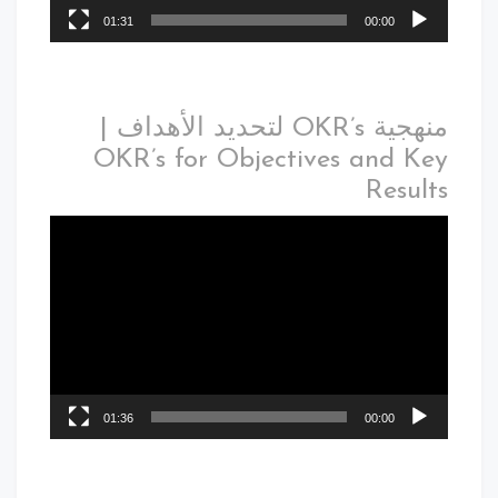
01:31
00:00
منهجية OKR’s لتحديد الأهداف |
OKR’s for Objectives and Key
Results
01:36
00:00