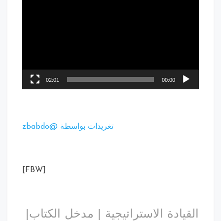
02:01
00:00
تغريدات بواسطة @zbabdo
[FBW]
القيادة الاستراتيجية | مدخل الكتاب|