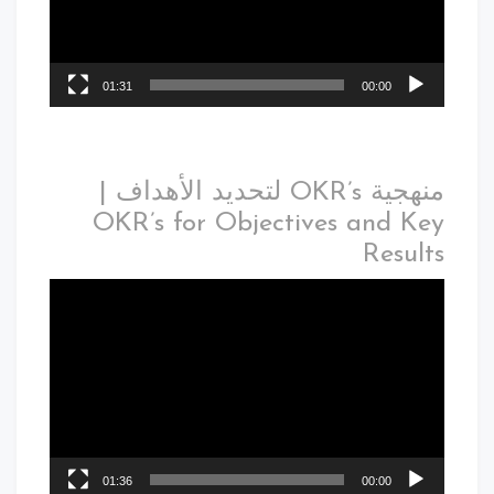
01:31
00:00
منهجية OKR’s لتحديد الأهداف |
OKR’s for Objectives and Key
Results
01:36
00:00