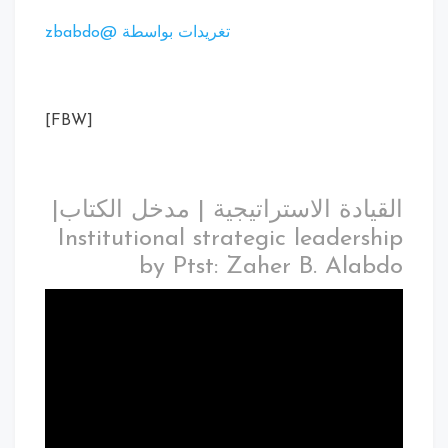
تغريدات بواسطة @zbabdo
[FBW]
القيادة الاستراتيجية | مدخل الكتاب|
Institutional strategic leadership
by Ptst: Zaher B. Alabdo