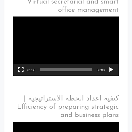
Virtual secretarial and smart
office management
01:30
00:00
كيفية اعداد الخطة الاستراتيجية |
Efficiency of preparing strategic
and business plans