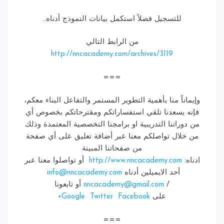
للتسجيل فضلاً استكمل بيانات النموذج أدناه..
من الرابط التالي
http://nncacademy.com/archives/3119
===
ماناً منا بأهمية التطوير المستمر والتفاعل البناء معكم،
ه يسعدنا تلقي استفساراتكم ومقترحاتكم بخصوص أي
دوراتنا التدريبية او برامجنا التخصصية المعتمدة وذلك
 خلال تواصلكم معنا عبر أضافة تعليق على أي صفحة
من صفحاتنا المبينة
اه:
http://www.nncacademy.com
أو تواصلوا معنا عبر
أحد الايميلين أدناه
info@nncacademy.com
/
nncacademy@gmail.com
أو تابعونا
على
Facebook
Twıtter
Google
+
===