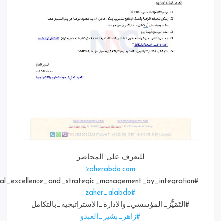
للتعرف على المحاضر
zaherabdo.com
zaher_alabdo
#
التَمَيُّز_المؤسسي_والإدارة_الإستراتيجية_بالتكامل
#
زاهر_بشير_العبدو