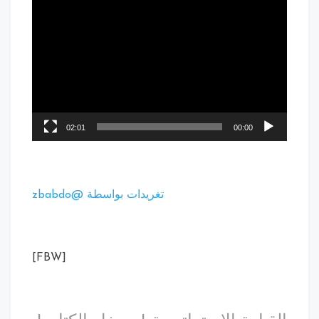
02:01
00:00
تغريدات بواسطة @zbabdo
[FBW]