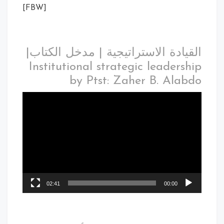
[FBW]
القيادة الاستراتيجية | مدخل الكتاب|
Institutional strategic leadership
by Ptst: Zaher B. Alabdo
02:41
00:00