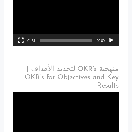
01:31
00:00
منهجية OKR’s لتحديد الأهداف |
OKR’s for Objectives and Key
Results