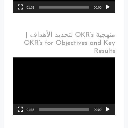
01:31
00:00
منهجية OKR’s لتحديد الأهداف |
OKR’s for Objectives and Key
Results
01:36
00:00