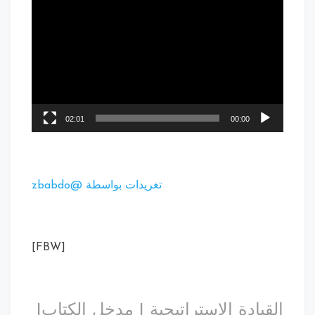
02:01
00:00
تغريدات بواسطة @zbabdo
[FBW]
القيادة الاستراتيجية | مدخل الكتاب|