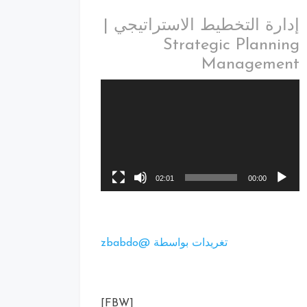
إدارة التخطيط الاستراتيجي |
Strategic Planning
Management
02:01
00:00
تغريدات بواسطة @zbabdo
[FBW]