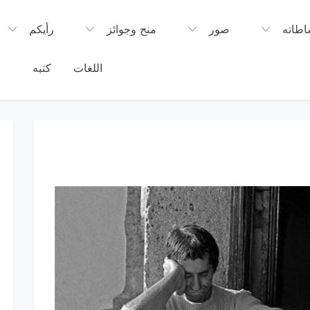
اطاته
صور
منح وجوائز
رأيكم
اللغات
كتبه
م