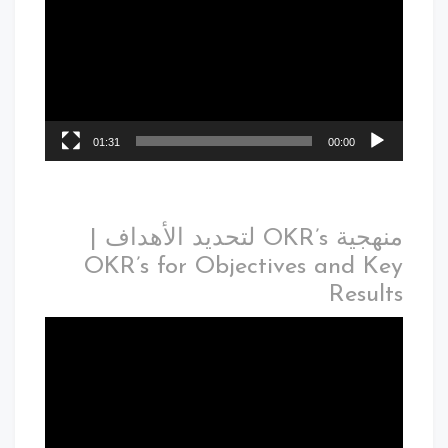
01:31
00:00
منهجية OKR’s لتحديد الأهداف |
OKR’s for Objectives and Key
Results