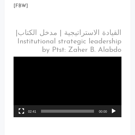
[FBW]
القيادة الاستراتيجية | مدخل الكتاب|
Institutional strategic leadership
by Ptst: Zaher B. Alabdo
02:41
00:00