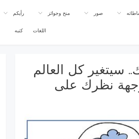
اطاته
صور
منح وجوائز
رأيكم
اللغات
كتبه
م
.. سيتغير كل العالم
وجهة نظرك على