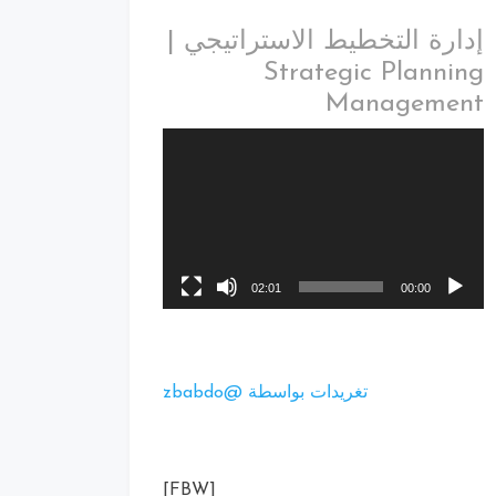
إدارة التخطيط الاستراتيجي |
Strategic Planning
Management
02:01
00:00
تغريدات بواسطة @zbabdo
[FBW]