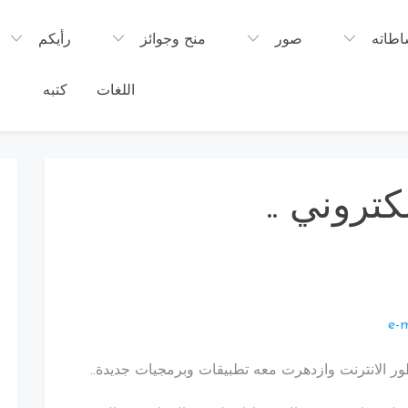
اطاته
صور
منح وجوائز
رأيكم
اللغات
كتبه
م
تروني ..
طور الانترنت وازدهرت معه تطبيقات وبرمجيات جديدة..