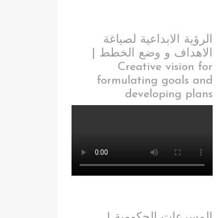
الرؤية الابداعية لصياغة
الاهداف و وضع الخطط |
Creative vision for
formulating goals and
developing plans
المسرعات الحكومية |