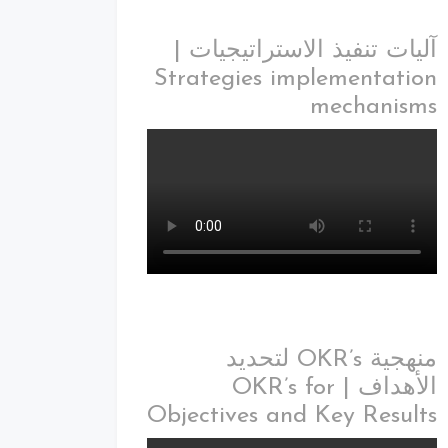
آليات تنفيذ الاستراتيجيات |
Strategies implementation
mechanisms
منهجية OKR’s لتحديد
الأهداف | OKR’s for
Objectives and Key Results