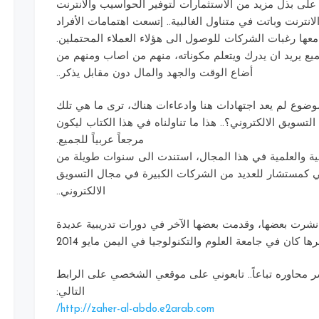
 على بذل مزيد من الاستثمارات لتوفير الحواسيب والانترنت
نترنت وباتت في متناول الغالبية.. إتسعت اهتمامات الأفراد
معها رغبات الشركات للوصول الى هؤلاء العملاء المحتملين.
يع يريد ان يدرك ويتعلم مكوناته، منهم من اصاب ومنهم من
أضاع الوقت والجهد والمال دون مقابل يذكر..
وضوع لم يعد اجتهادات هنا وادعاءات هناك، ترى ما هي تلك
تسويق الالكتروني؟.. هذا ما تناولناه في هذا الكتاب ليكون
مرجعاً عربياً للجميع.
ية والعلمية في هذا المجال، استندت الى سنوات طويلة من
لي كمستشار للعديد من الشركات الكبيرة في مجال التسويق
الالكتروني..
شرت بعضها، وقدمت بعضها الآخر في دورات تدريبية عديدة
رها كان في جامعة العلوم والتكنولوجيا في اليمن مايو 2014
ر محاوره تباعاً.. تابعوني على موقعي الشخصي على الرابط
التالي:
http://zaher-al-abdo.e2arab.com/