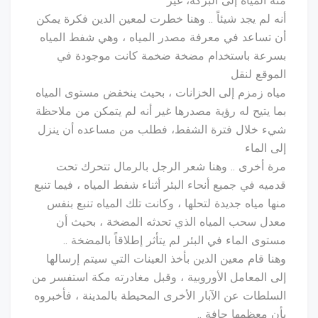
منه المياه إلى البركة، غير
أنه لم يجد شيئاً .. وهنا خطرت لمعين الدين فكرة يمكن
أن تساعد في معرفة مصدر المياه ، وهي شفط المياه
بسرعة باستخدام مضخة ضخمة كانت موجودة في
الموقع لنقل
مياه زمزم إلى الخزانات ، بحيث ينخفض مستوى المياه
بما يتيح له رؤية مصدرها غير أنه لم يتمكن من ملاحظة
شيء خلال فترة الشفط، فطلب من مساعده أن ينزل
إلى الماء
مرة أخرى .. وهنا شعر الرجل بالرمال تتحرك تحت
قدميه في جميع أنحاء البئر أثناء شفط المياه ، فيما تنبع
منها مياه جديدة لتحلها ، وكانت تلك المياه تنبع بنفس
معدل سحب المياه الذي تحدثه المضخة ، بحيث أن
مستوى الماء في البئر لم يتأثر إطلاقاً بالمضخة ..
وهنا قام معين الدين بأخذ العينات التي سيتم إرسالها
إلى المعامل الأوروبية ، وقبل مغادرته مكة استفسر من
السلطات عن الآبار الأخرى المحيطة بالمدينة ، فأخبروه
بأن معظمها جافة ..