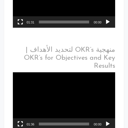
01:31
00:00
منهجية OKR’s لتحديد الأهداف |
OKR’s for Objectives and Key
Results
01:36
00:00