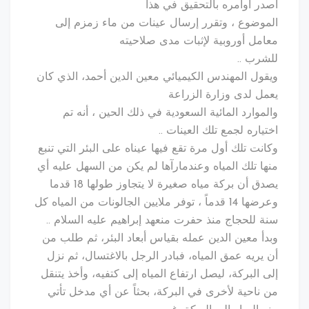
أصدر أوامره بالتحقيق في هذا
الموضوع ، وتقرر إرسال عينات من ماء زمزم إلى
معامل أوروبية لإثبات مدى صلاحيته
للشرب ..
ويقول المهندس الكيميائي معين الدين أحمد، الذي كان
يعمل لدى وزارة الزراعة
والموارد المائية السعودية في ذلك الحين ، أنه تم
اختياره لجمع تلك العينات ..
وكانت تلك أول مرة تقع فيها عيناه على البئر التي تنبع
منها تلك المياه وعندمارآها لم يكن من السهل عليه أي
يصدق أن بركة مياه صغيرة لا يتجاوز طولها 18 قدما
وعرضها 14 قدماً ، توفر ملايين الجالونات من المياه كل
سنة للحجاج منذ حفرت منعهد إبراهيم عليه السلام ..
وبدأ معين الدين عمله بقياس أبعاد البئر، ثم طلب من
أن يريه عمق المياه، فبادر الرجل بالاغتسال، ثم نزل
إلى البركة، ليصل ارتفاع المياه إلى كتفيه، وأخذ يتنقل
من ناحية لأخرى في البركة، بحثاً عن أي مدخل تأتي