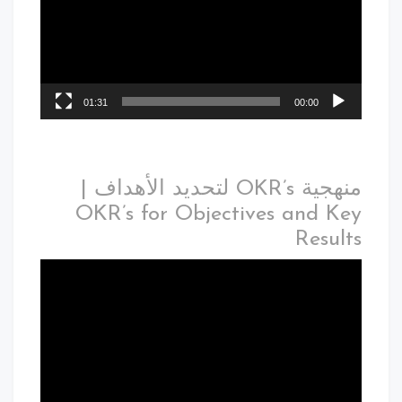
01:31
00:00
منهجية OKR’s لتحديد الأهداف |
OKR’s for Objectives and Key
Results