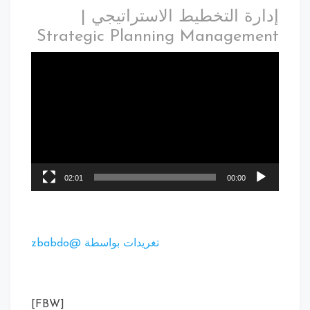
إدارة التخطيط الاستراتيجي |
Strategic Planning Management
02:01
00:00
تغريدات بواسطة @zbabdo
[FBW]