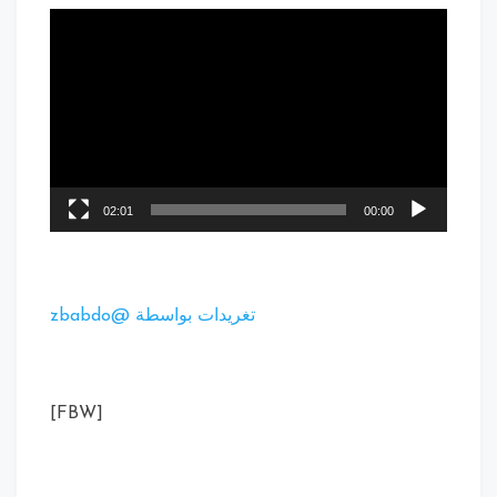
02:01
00:00
تغريدات بواسطة @zbabdo
[FBW]