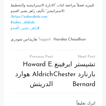
للمزيد فضلاً مراجعة كتاب “الادارة الاستراتيجية والتخطيط
الاستراتيجي” تأليف زاهر بشير العبدو
https://zaherabdo.com/
‪#‎
zaher_alabdo‬
‫#‏
زاهر_بشير_العبدو‬
Haridas Chaudhuri هاريداس شودري
Tagged :
تصفّح
المقالات
تشيستر ايرفينغ
Howard E.
بارنارد Chester
Aldrich هوارد
Bernard
الدريتش
اترك تعليقاً