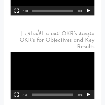
01:31
00:00
منهجية OKR’s لتحديد الأهداف |
OKR’s for Objectives and Key
Results
01:36
00:00