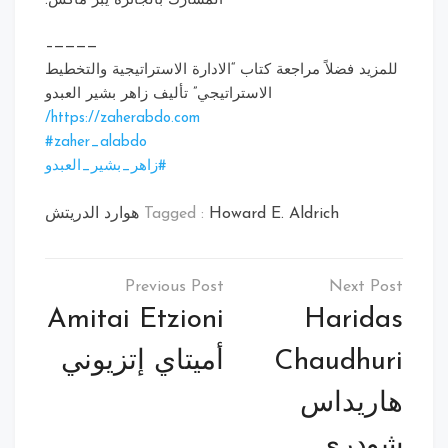
المشارك بالجائزة يبر ماكس.
————–
للمزيد فضلاً مراجعة كتاب “الادارة الاستراتيجية والتخطيط
الاستراتيجي” تأليف زاهر بشير العبدو
https://zaherabdo.com/
‪#‎
zaher_alabdo‬
‫#‏
زاهر_بشير_العبدو‬
Howard E. Aldrich هوارد الدريتش
Tagged :
تصفّح
المقالات
Amitai Etzioni
Haridas
Chaudhuri
أميتاي إتزيوني
هاريداس
شودري