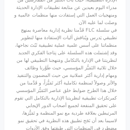
الإدارة التطبيقية، حيث بات الكثير من الممارسين من
مدراء اليوم بعيدين عن متابعة تطبيقات الإدارة الحديثة
ومنهجيات العمل التي إستفادت منها منظمات عالمية و
وصلت لما عليه الآن.
في سلسلة FLC قَدَّمنا نظرية إدارية معاصرة بمنهج
تطبيقي يَدرس ويُناقش آليات الإستفادة منها لتطوير
منظماتنا على أسس علمية عملية تطبيقية ثَبُتَ نجاحها،
وقد إشتملت هذه السلسلة على نِتاجنا الفكري الجديد
لنظريتنا في الإدارة بالتكامل ومَنهجنا التطبيقي لها من
خلال ثلاثية التَمَيُّز المؤسسي، حيث طَوَّرنا وظائف
ومهام إدارية أكثر عملانية من حيث المضمون والتنفيذ
والأثر وصولاً لمنظمة تكاملية أكثر تَمَيُّزاً، و قَدَّمنا من
خلال هذا الطرح ضوابط خلق عناصر التَمَيُّز المؤسسي
كمرتكزات تطبيقية لنظريتنا الإدارية بالتكامل التي تقوم
على تحقيق المنفعة لجميع أصحاب الدور الإيجابي
المرتبطين بعلاقة طردية مع نمو المنظمة و تَمَيُّزها،
لاسيما بعد أن نَجَح تطبيق هذه النظرية في تحقيق نمو
مضطرد في المنظمات التي طبقتها وفق الأدوات