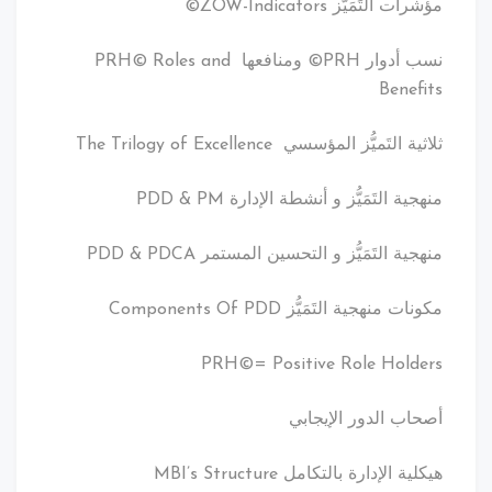
مؤشرات التَمَيُّز ZOW-Indicators©
نسب أدوار PRH© ومنافعها PRH© Roles and
Benefits
ثلاثية التَميُّز المؤسسي The Trilogy of Excellence
منهجية التَمَيُّز و أنشطة الإدارة PDD & PM
منهجية التَمَيُّز و التحسين المستمر PDD & PDCA
مكونات منهجية التَمَيُّز Components Of PDD
PRH©= Positive Role Holders
أصحاب الدور الإيجابي
هيكلية الإدارة بالتكامل MBI’s Structure