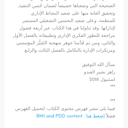
الصحيحة التي وضعناها خصيصاً لضمان حُسن التنفيذ،
وتحقيق الغاية منها على صعيد النشاط الإداري
للمنظمة، وعلى صعيد التحسين التشغيلي المستمر
لإداراتها. وقد تناولنا في هذا الكتاب عبر أربعة فصول
مراجعة للتطور الفكري الإداري وتطبيقاته بالفصل الأول
والثاني، ومن ثم قَدَّمنا جوهر منهجية التَمَيُّز المؤسسي
ومرتكزات الإدارة بالتكامل بالفصل الثالث والرابع.
نسأل الله التوفيق
زاهر بشير العبدو
استنبول 2018
***
***
فيما يلي ننشر فهرس محتوى الكتاب: لتحميل الفهرس
فضلاً
إضغط هنا
:
BMI and PDD content