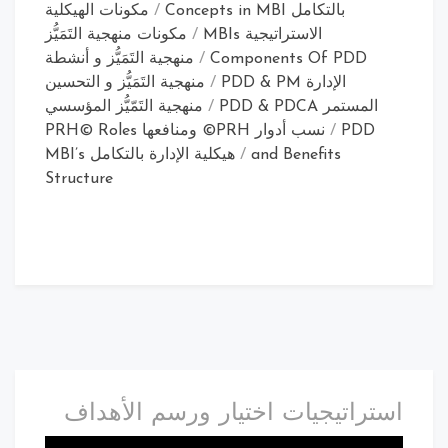
بالتكامل Concepts in MBI
/
مكونات الهيكلية
الاستراتيجية MBIs
/
مكونات منهجية التَمَيُّز
Components Of PDD
/
منهجية التَمَيُّز و أنشطة
الإدارة PDD & PM
/
منهجية التَمَيُّز و التحسين
المستمر PDD & PDCA
/
منهجية التَمّيُّز المؤسسي
PDD
/
نسب أدوار PRH© ومنافعها PRH© Roles
and Benefits
/
هيكلية الإدارة بالتكامل MBI’s
Structure
استراتيجيات اختيار ورسم الأهداف