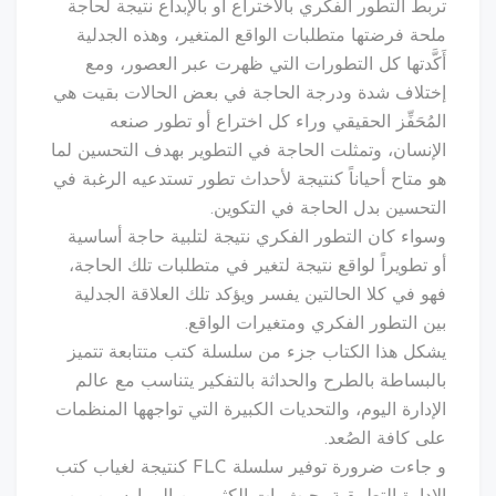
تربط التطور الفكري بالاختراع أو بالإبداع نتيجة لحاجة
ملحة فرضتها متطلبات الواقع المتغير، وهذه الجدلية
أَكَّدتها كل التطورات التي ظهرت عبر العصور، ومع
إختلاف شدة ودرجة الحاجة في بعض الحالات بقيت هي
المُحَفِّز الحقيقي وراء كل اختراع أو تطور صنعه
الإنسان، وتمثلت الحاجة في التطوير بهدف التحسين لما
هو متاح أحياناً كنتيجة لأحداث تطور تستدعيه الرغبة في
التحسين بدل الحاجة في التكوين.
وسواء كان التطور الفكري نتيجة لتلبية حاجة أساسية
أو تطويراً لواقع نتيجة لتغير في متطلبات تلك الحاجة،
فهو في كلا الحالتين يفسر ويؤكد تلك العلاقة الجدلية
بين التطور الفكري ومتغيرات الواقع.
يشكل هذا الكتاب جزء من سلسلة كتب متتابعة تتميز
بالبساطة بالطرح والحداثة بالتفكير يتناسب مع عالم
الإدارة اليوم، والتحديات الكبيرة التي تواجهها المنظمات
على كافة الصُعد.
و جاءت ضرورة توفير سلسلة FLC كنتيجة لغياب كتب