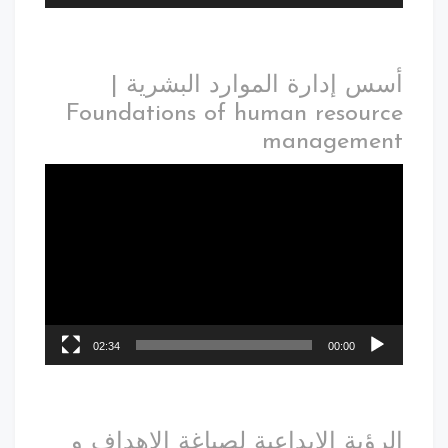
أسس إدارة الموارد البشرية |
Foundations of human resource
management
02:34
00:00
الرؤية الابداعية لصياغة الاهداف و