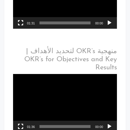
01:31
00:00
منهجية OKR’s لتحديد الأهداف |
OKR’s for Objectives and Key
Results
01:36
00:00