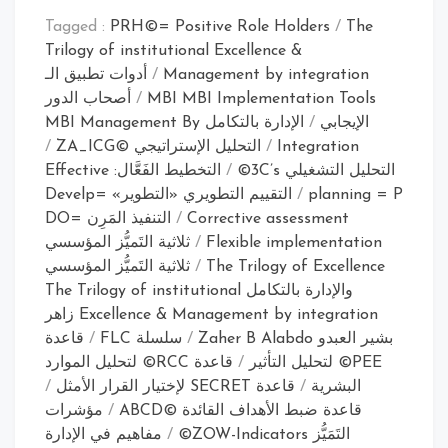
Tagged :
PRH©= Positive Role Holders
/
The
Trilogy of institutional Excellence &
Management by integration
/
أدوات تطبيق الـ
MBI MBI Implementation Tools
/
أصحاب الدور
الإيجابي
/
الإدارة بالتكامل MBI Management By
Integration
/
التحليل الإستراتيجي ©ZA_ICG
/
التحليل التشغيلي 3C’s©
/
التخطيط الفَعَّال: Effective
planning = P
/
التقييم التطويري «التطوير» Develp=
Corrective assessment
/
التنفيذ المَرِن DO=
Flexible implementation
/
ثلاثية التَميُّز المؤسسي
The Trilogy of Excellence
/
ثلاثية التَميُّز المؤسسي
والإدارة بالتكامل The Trilogy of institutional
Excellence & Management by integration زاهر
بشير العبدو Zaher B Alabdo
/
سلسلة FLC
/
قاعدة
PEE© لتحليل التأثير
/
قاعدة RCC© لتحليل الموارد
البشرية
/
قاعدة SECRET لإختيار القرار الأمثل
/
قاعدة ضبط الأهداف القائدة ©ABCD
/
مؤشرات
التَمَيُّز ZOW-Indicators©
/
مفاهيم في الإدارة