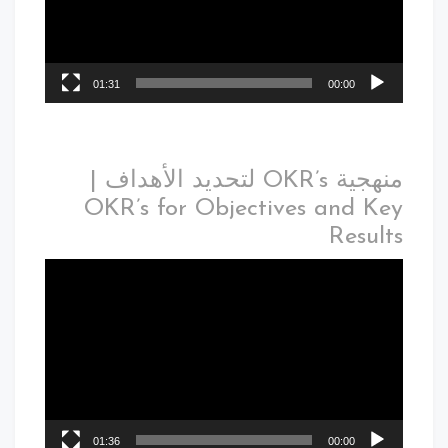
01:31
00:00
منهجية OKR’s لتحديد الأهداف |
OKR’s for Objectives and Key
Results
01:36
00:00