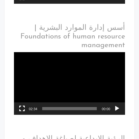
أسس إدارة الموارد البشرية |
Foundations of human resource
management
02:34
00:00
الرؤية الابداعية لصياغة الاهداف و