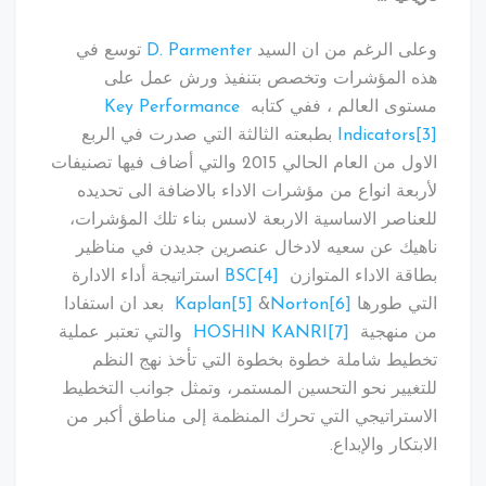
وعلى الرغم من ان السيد
D. Parmenter
توسع في
هذه المؤشرات وتخصص بتنفيذ ورش عمل على
مستوى العالم ، ففي كتابه
Key Performance
[3]
Indicators
بطبعته الثالثة التي صدرت في الربع
الاول من العام الحالي 2015 والتي أضاف فيها تصنيفات
لأربعة انواع من مؤشرات الاداء بالاضافة الى تحديده
للعناصر الاساسية الاربعة لاسس بناء تلك المؤشرات،
ناهيك عن سعيه لادخال عنصرين جديدن في مناظير
بطاقة الاداء المتوازن
[4]
BSC
استراتيجة أداء الادارة
التي طورها
[6]
Norton
&
[5]
Kaplan
بعد ان استفادا
من منهجية
[7]
HOSHIN KANRI
والتي تعتبر عملية
تخطيط شاملة خطوة بخطوة التي تأخذ نهج النظم
للتغيير نحو التحسين المستمر، وتمثل جوانب التخطيط
الاستراتيجي التي تحرك المنظمة إلى مناطق أكبر من
الابتكار والإبداع.