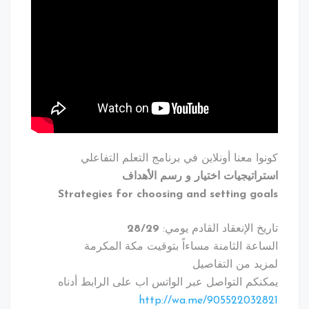
كونوا معنا أونلاين في برنامج التعلم التفاعلي
استراتيجيات اختيار و رسم الأهداف
Strategies for choosing and setting goals
تاريخ الإنعقاد القادم يومي:
28/29
الساعة الثامنة مساءاً بتوقيت مكة المكرمة
لمزيد من التفاصيل
يمكنكم التواصل عبر الواتس اب على الرابط أدناه
http://wa.me/905522032821