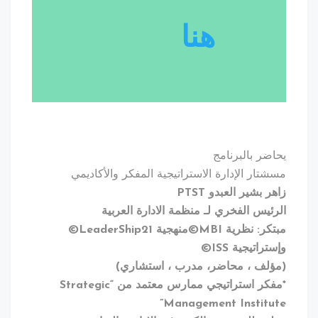
هنا
يحاضر بالبرنامج
مسشتار الإدارة الاستراتيجية المفكر والأكاديمي
زاهر بشير العبدو PTST
الرئيس الفخري لـ منظمة الادارة العربية
مبتكر: نظرية MBI©منهجية LeaderShip21©
وإستراتيجية ISS©
(مؤلف ، محاضر، مدرب ، استشاري)
*مفكر استراتيجي ممارس معتمد من “Strategic
Management Institute”