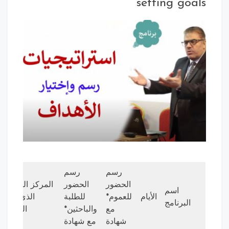
setting goals
رسم
رسم
الحضور
الحضور
المركز التدريبي
اسم
الأيام
للعموم*
للطلبة
الذي يقدم
البرنامج
مع
والباحثين*
الشهادة
شهادة
مع شهادة