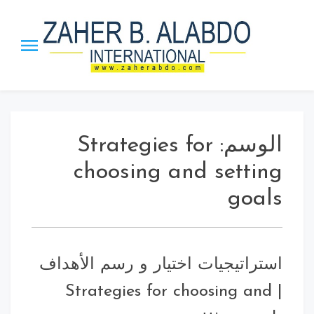
p
o
t
Zaher B.
The Honor Chief of the Arab
Management Org. | The
Alabdo PTST
Inventor ”MBI” Theory, the
”Leadership_21” Approach and
الوسم:
Strategies for
ISS strategy.
choosing and setting
goals
استراتيجيات اختيار و رسم الأهداف
| Strategies for choosing and