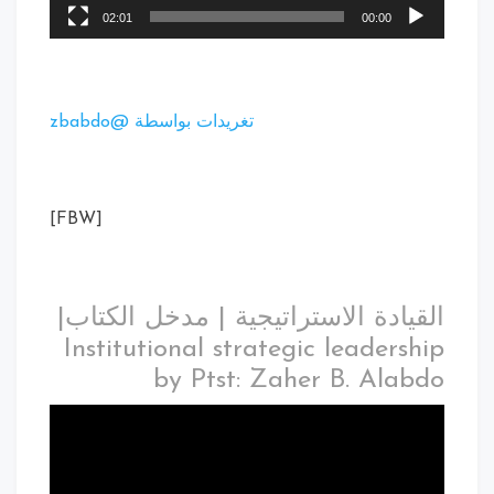
02:01
00:00
تغريدات بواسطة @zbabdo
[FBW]
القيادة الاستراتيجية | مدخل الكتاب|
Institutional strategic leadership
by Ptst: Zaher B. Alabdo