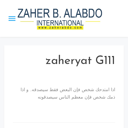
p
o
t
Zaher B.
The Honor Chief of the Arab
Management Org. | The
Alabdo PTST
Inventor ”MBI” Theory, the
”Leadership_21” Approach and
zaheryat G111
ISS strategy.
اذا امتدحك شخص فإن البعض فقط سيصدقه.. و اذا
ذمك شخص فإن معظم الناس سيصدقونه
تصفّح