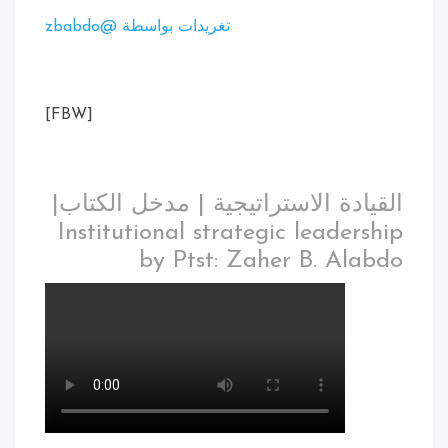
تغريدات بواسطة @zbabdo
[FBW]
القيادة الاستراتيجية | مدخل الكتاب|
Institutional strategic leadership
by Ptst: Zaher B. Alabdo