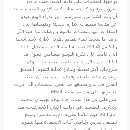
هها المنظمات على كافة الصُعد، حيث جاءت
ة توفيره كنتيجة لغياب كتب الإدارة التطبيقية، بعد
ات الكثير من الممارسين من مدراء اليوم بعيدين
تابعة تطبيقات الإدارة الحديثة ومنهجياتها التي
ادت منها منظمات عالمية و وصلت لما عليه الآن.
ا ما شجعنا للبدء بتقديم نظرية الإدارة الإستراتيجية
بالتكامل ©MBI ضمن سلسلة قادة المستقبل FLC
ي قامت على فكرة التوسع بمضامين فصول هذا
اب من خلال بحوث تطبيقية تخصصية، وتوفير
ات أكثر تفصيلاً ونماذج عملية لتسهيل التطبيق
ن نجاحه بكفاءة وفعالية، سيما بعد أن لحظنا
اح في نتائج تطبيقها في بعض المنظمات التي دربت
بيها على هذه تطبيقات ©MBI.
اتي في هذا الكتاب جاء نتيجة لجهودي البحثية
ربي التطبيقية في دراسة الإدارة الإستراتيجية منذ
عام 2011 حيث قَدَّمنا نظرية إدارية معاصرة بمنهج
قي يَدرس ويُناقش آليات الإستفادة منها لتطوير
اتنا على أسس علمية و عملية.