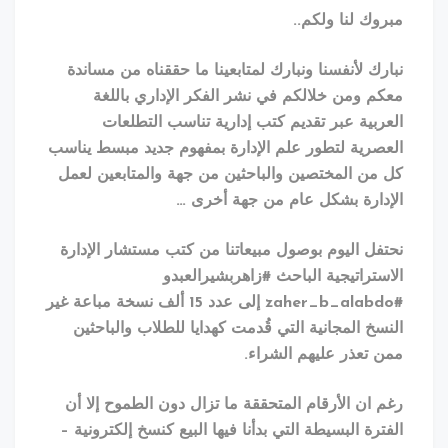
ك لنا ولكم
..
ك لأنفسنا ونبارك لمتابعينا ما حققناه من مساندة
 ومن خلالكم في نشر الفكر الإداري باللغة
بية عبر تقديم كتب إدارية تناسب التطلعات
رية لتطور علم الإدارة بمفهوم جديد مبسط يناسب
ن المختصين والباحثين من جهة والمتابعين لعمل
ارة بشكل عام من جهة أخرى
…
ل اليوم بوصول مبيعاتنا من كتب مستشار الإدارة
تراتيجية الباحث #زاهربشيرالعبدو
إلى عدد 15 ألف نسخة مباعة غير
خ المجانية التي قُدمت كهدايا للطلاب والباحثين
تعذر عليهم الشراء
.
ان الأرقام المتحققة ما تزال دون الطموح إلا أن
رة البسيطة التي بدأنا فيها البيع كنسخ إلكترونية –