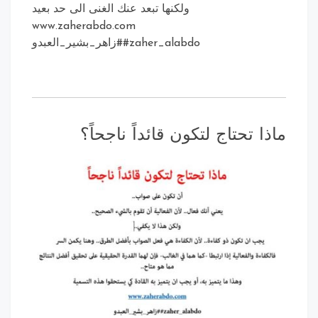
ولكنها تبعد عنك الغنى الى حد بعيد
www.zaherabdo.com
#zaher_alabdo#زاهر_بشير_العبدو
ا تحتاج لتكون قائداً ناجحاً؟