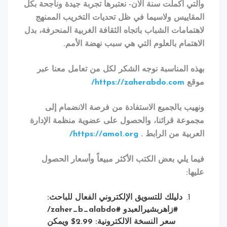
ي اكملت سنة الان- نعتبرها تجربة جيدة وناجحة بكل
اييس ولاسيما في ظل تحديات التخريب الممنهج
مامات الشباب باتجاه الثقافة الغربية المنحرفة، بدل
تمام بالعلوم التي هي سبب نهضة الأمم
.
 المناسبة نوجه الشكر لكل من تعامل معنا عبر
ع
https://zaherabdo.com/
ب بالجميع الاستفادة من فرصة الانضمام إلى
عة قرائنا، والحصول على عضوية منظمة الإدارة
بية من الرابط
.
https://amo1.org/
 يلي بعض الكتب الأكثر مبيعاً وأسعار الحصول
ا
:
دليلك للتسويق الإلكتروني الفعال
للباحث:
#زاهربشيرالعبدو
#zaher_b_alabdo/
سعر النسخة الالكترونية: 2.99$ ويمكن