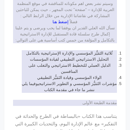
يتم نشر بعض اهم مكوناته للمناقشة في موقع المنظمة
ربية للإدارة – “صفحة” تحت المجهر ، حيث يمكن للباحثين
المشاركة في نقاشاتنا الإدارية من خلال الرابط التالي :
فضلاً
إضغط هنا
ل الله العلي القدير ان يوفقنا لما يحب ويرضى و يتم علينا
إكمال طرح سلسلة قادة المستقبل للإدارة الاستراتيجية
تكامل و المؤلفة من خمس كتب أساسية هي على التوالي:
لاثية التَمَيُّز المؤسسي والإدارة الإستراتيجية بالتكامل
التحليل الاستراتيجي التطبيقي لقيادة المؤسسات
لدليل العملي للتخطيط الاستراتيجي والتغلب على
المنافسين
الولاء المؤسسي وقيادة التَمَيُّز التطبيقي
ات التَمَيُّز المؤسسي و التطوير الاستراتيجيوفيما يلي
ننشر ما جاء في مقدمة الكتاب
ة الطبعة الأولى
سب هذا الكتاب «بالبساطة في الطرح والحداثة في
كير» مع عالم الإدارة اليوم، والتحديات الكبيرة التي