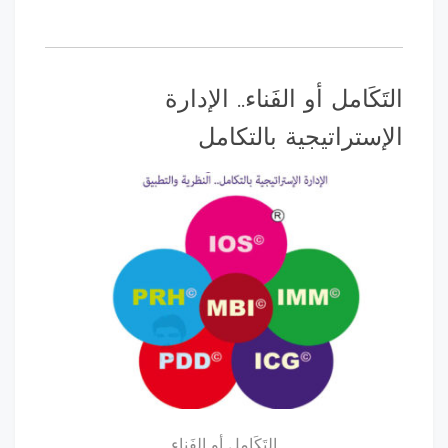
َكَامل أو الفَناء.. الإدارة
ستراتيجية بالتكامل
التَكَامل أو الفَناء