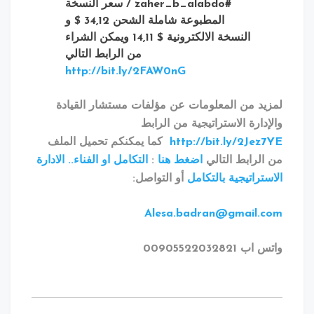
#zaher_b_alabdo /
سعر النسخة
المطبوعة شاملة الشحن 34,12 $ و
النسخة الالكترونية $ 14,11 ويمكن الشراء
من الرابط التالي
http://bit.ly/2FAW0nG
د من المعلومات عن مؤلفات مستشار القيادة
دارة الاستراتيجية من الرابط
http://bit.ly/2Jez
كما يمكنكم تحميل الملف
لرابط التالي
اضغط هنا
:
التكامل او الفناء.. الادارة
تراتيجية بالتكامل
أو التواصل
:
Alesa.badran@gmail.
00905522032821