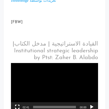
تغريدات بواسطة @zbabdo
[FBW]
القيادة الاستراتيجية | مدخل الكتاب|
Institutional strategic leadership
by Ptst: Zaher B. Alabdo
02:41
00:00