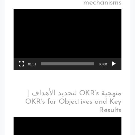
mechanisms
01:31
00:00
منهجية OKR’s لتحديد الأهداف |
OKR’s for Objectives and Key
Results